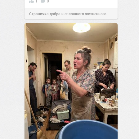
1
0
Страничка добра и сплошного жизненного
позитива!
10:38
Вчера