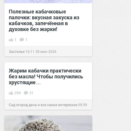
Полезные кабачковые
палочки: вкусная закуска из
кабачков, запечённая в
духовке без жарки!
1
1
Застолье
16:11
28 июн 2026
Жарим кабачки практически
без масла! Чтобы получились
хрустящие…
294
21
Сад огород дача и все самое интересное
09:59
02 июн 2018