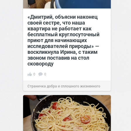
«Дмитрий, объясни наконец
своей сестре, что наша
квартира не работает как
бесплатный круглосуточный
приют для начинающих
исследователей природы» —
воскликнула Ирина, с таким
звоном поставив на стол
сковороду
0
0
Страничка добра и сплошного жизненного
позитива!
00:28
Вчера