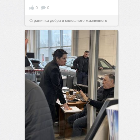
0
0
Страничка добра и сплошного жизненного
позитива!
11:38
Вчера