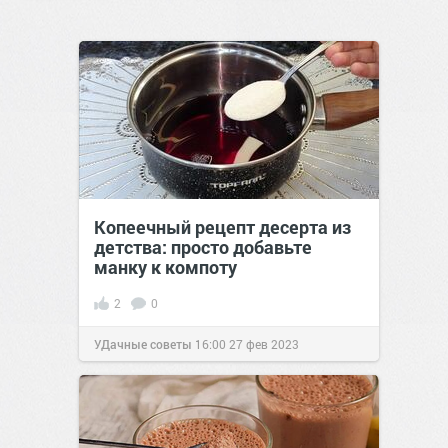
Копеечный рецепт десерта из
детства: просто добавьте
манку к компоту
2
0
УДачные советы
16:00
27 фев 2023