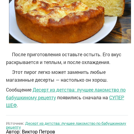
После приготовления оставьте остыть. Его вкус
раскрывается и теплым, и после охлаждения.
Этот пирог легко может заменить любые
магазинные десерты — настолько он хорош.
Сообщение
Десерт из детства: лучшее лакомство по
бабушкиному рецепту
появились сначала на
СУПЕР
ШЕФ
.
Источник:
Десерт из детства: лучшее лакомство по бабушкиному
рецепту
Автор:
Виктор Петров