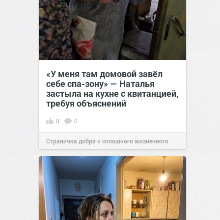
«У меня там домовой завёл
себе спа-зону» — Наталья
застыла на кухне с квитанцией,
требуя объяснений
0
0
Страничка добра и сплошного жизненного
позитива!
00:28
07 авг 2026