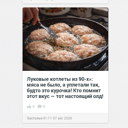
позитива!
15:38
07 авг 2026
Луковые котлеты из 90-х»:
мяса не было, а уплетали так,
будто это курочка! Кто помнит
этот вкус — тот настоящий олд!
0
0
Застолье
01:11
07 авг 2026