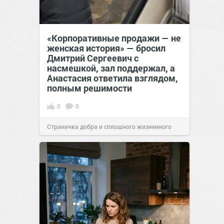
«Корпоративные продажи — не
женская история» — бросил
Дмитрий Сергеевич с
насмешкой, зал поддержал, а
Анастасия ответила взглядом,
полным решимости
0
0
Страничка добра и сплошного жизненного
позитива!
19:38
Вчера