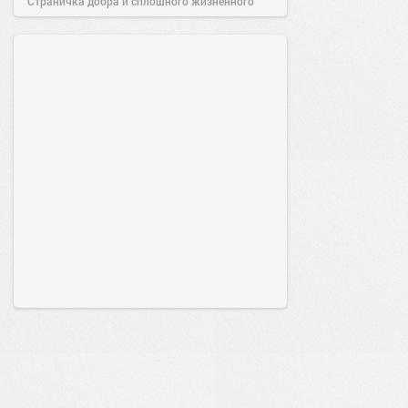
Страничка добра и сплошного жизненного
позитива!
12:38
Вчера