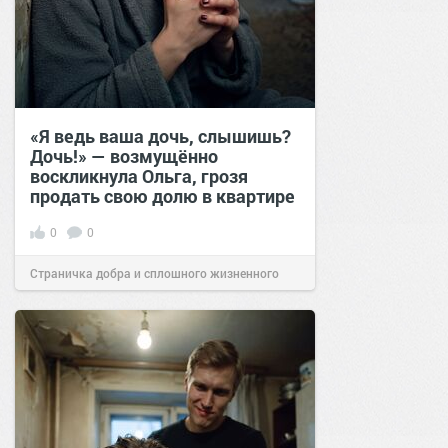
«Я ведь ваша дочь, слышишь?
Дочь!» — возмущённо
воскликнула Ольга, грозя
продать свою долю в квартире
0
0
Страничка добра и сплошного жизненного
позитива!
14:38
Вчера