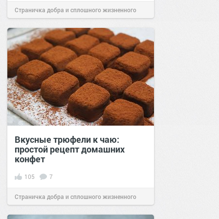
Страничка добра и сплошного жизненного
позитива!
12:03
06 авг 2019
Вкусные трюфели к чаю:
простой рецепт домашних
конфет
105
7
Страничка добра и сплошного жизненного
позитива!
16:01
07 авг 2021