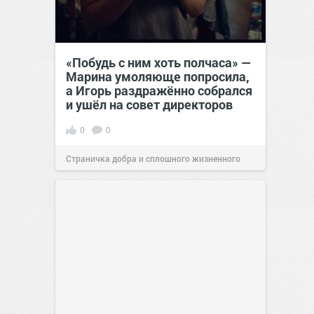
«Побудь с ним хоть полчаса» —
Марина умоляюще попросила,
а Игорь раздражённо собрался
и ушёл на совет директоров
0
0
Страничка добра и сплошного жизненного
позитива!
19:38
Сегодня