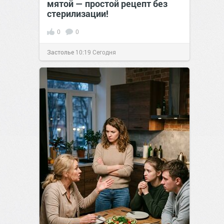
мятой — простой рецепт без
стерилизации!
0
0
Застолье
10:19
Сегодня