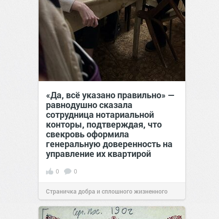
«Да, всё указано правильно» —
равнодушно сказала
сотрудница нотариальной
конторы, подтверждая, что
свекровь оформила
генеральную доверенность на
управление их квартирой
0
0
Страничка добра и сплошного жизненного
позитива!
17:38
Сегодня