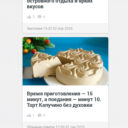
островного отдыха и ярких
вкусов
3
4
Застолье
15:32
02 апр 2026
Время приготовления — 15
минут, а поедания — минут 10.
Торт Капучино без духовки
1
0
УДачные советы
12:00
01 сен 2023