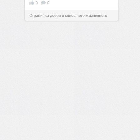
0
0
Страничка добра и сплошного жизненного
позитива!
17:38
Вчера
0
0