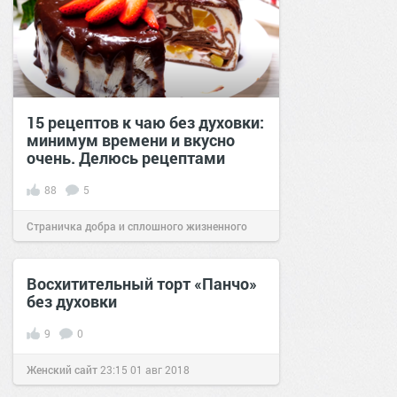
15 рецептов к чаю без духовки:
минимум времени и вкусно
очень. Делюсь рецептами
88
5
Страничка добра и сплошного жизненного
позитива!
15:01
20 фев 2021
Восхитительный торт «Панчо»
без духовки
9
0
Женский сайт
23:15
01 авг 2018