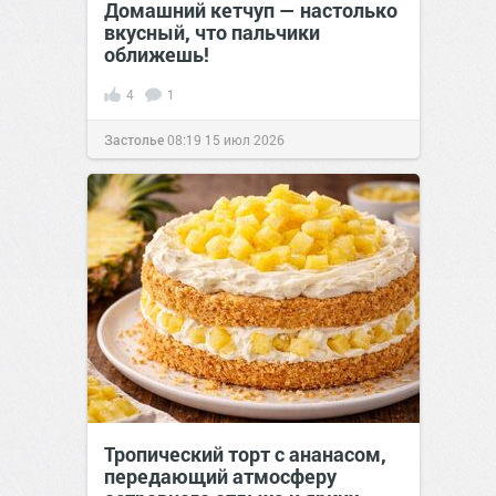
Домашний кетчуп — настолько
вкусный, что пальчики
оближешь!
4
1
Застолье
08:19
15 июл 2026
Тропический торт с ананасом,
передающий атмосферу